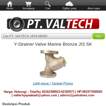
Home
Keranjang
Cari
Daftar yang
Akun saya
diinginkan
Cari PT. VALTECH JAYA ABADI
Y-Strainer Valve Marine Bronze JIS 5K
Lebih besar / Tambah Photos
Harga:
Hubungi : Telp/fax 02162308023-62320573 | HP:081977000020
| valtechjayaabadi@yahoo.com | admin@jualvalves.com
Deskripsi Produk