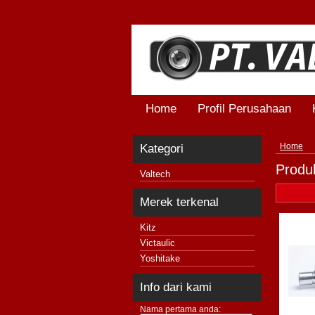
Home
Profil Perusahaan
Kategori
Home
Produk
Valtech
Merek terkenal
Kitz
Victaulic
Yoshitake
Info dari kami
Nama pertama anda: