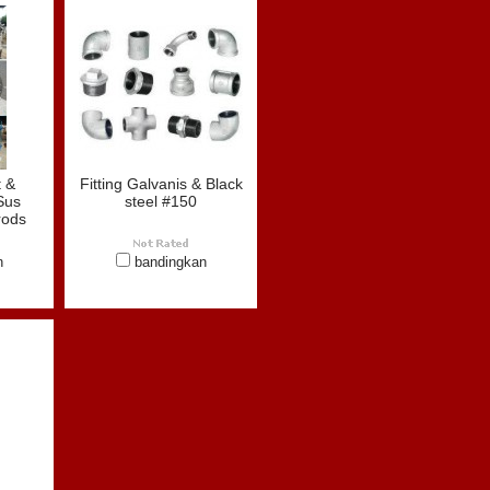
t &
Fitting Galvanis & Black
Sus
steel #150
rods
n
bandingkan