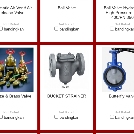
atic Air Vent/ Air
Ball Valve
Ball Valve Hydra
elease Valve
High Pressure
400/PN 350
bandingkan
bandingkan
bandingka
ze & Brass Valve
BUCKET STRAINER
Butterfly Valv
bandingkan
bandingkan
bandingka