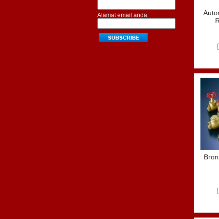
Autom
Alamat email anda:
R
Bron