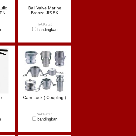
ulic
Ball Valve Marine
 PN
Bronze JIS 5K
n
bandingkan
e
Cam Lock ( Coupling )
n
bandingkan