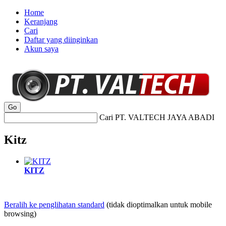
Home
Keranjang
Cari
Daftar yang diinginkan
Akun saya
Cari PT. VALTECH JAYA ABADI
Kitz
KITZ
Beralih ke penglihatan standard
(tidak dioptimalkan untuk mobile
browsing)