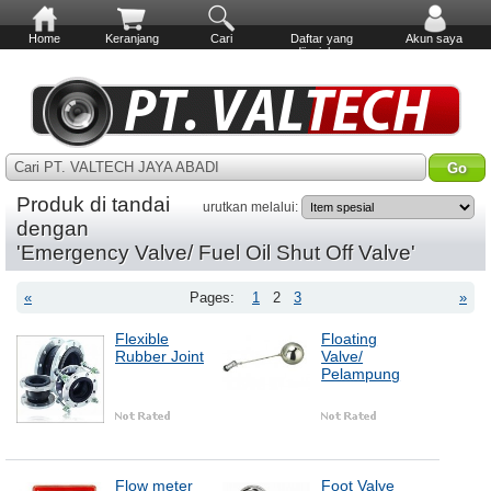
Home
Keranjang
Cari
Daftar yang
Akun saya
diinginkan
Cari PT. VALTECH JAYA ABADI
Produk di tandai
urutkan melalui:
dengan
'Emergency Valve/ Fuel Oil Shut Off Valve'
«
Pages:
1
2
3
»
Flexible
Floating
Rubber Joint
Valve/
Pelampung
Flow meter
Foot Valve