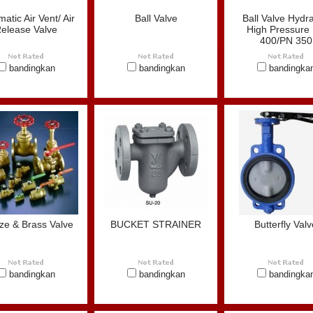
atic Air Vent/ Air
Ball Valve
Ball Valve Hydra
elease Valve
High Pressure
400/PN 350
bandingkan
bandingkan
bandingka
ze & Brass Valve
BUCKET STRAINER
Butterfly Valv
bandingkan
bandingkan
bandingka