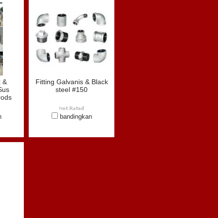
t &
Fitting Galvanis & Black
Sus
steel #150
rods
n
bandingkan