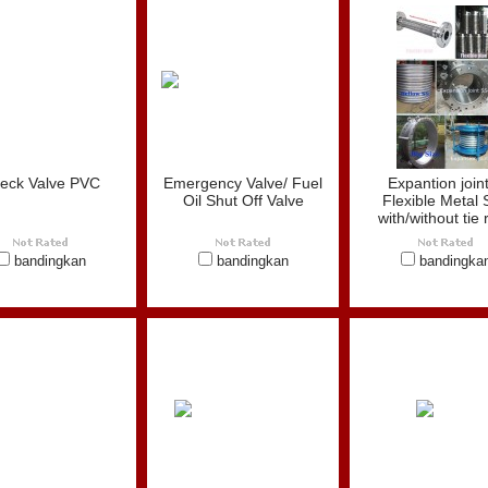
eck Valve PVC
Emergency Valve/ Fuel
Expantion join
Oil Shut Off Valve
Flexible Metal 
with/without tie 
bandingkan
bandingkan
bandingka