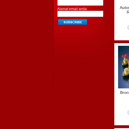
Autom
Alamat email anda:
R
Bron