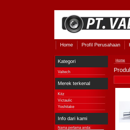
Home
Profil Perusahaan
Kategori
Home
Produk
Valtech
Merek terkenal
Kitz
Victaulic
Yoshitake
Info dari kami
Nama pertama anda: