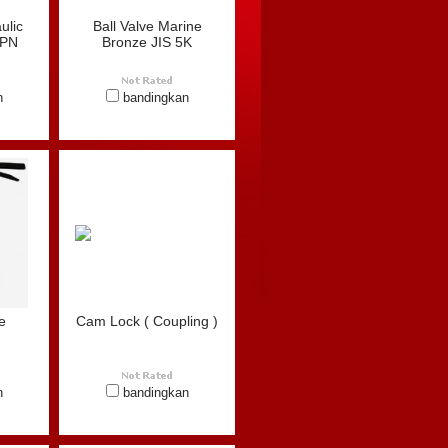
ulic
Ball Valve Marine
 PN
Bronze JIS 5K
n
bandingkan
e
Cam Lock ( Coupling )
n
bandingkan